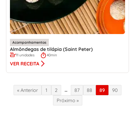
Acompanhamentos
Almôndegas de tilápia (Saint Peter)
11 unidades
40min
VER RECEITA
…
« Anterior
1
2
87
88
89
90
Próximo »