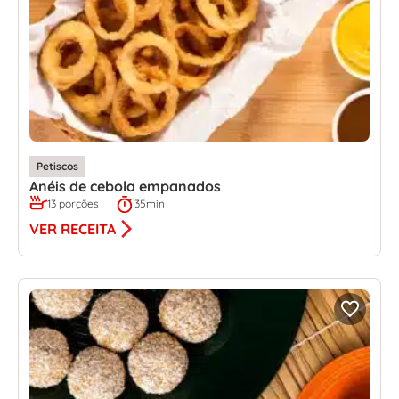
Petiscos
Anéis de cebola empanados
13 porções
35min
VER RECEITA