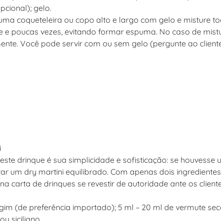
pcional); gelo.
ma coqueteleira ou copo alto e largo com gelo e misture to
 e poucas vezes, evitando formar espuma. No caso de mistu
nte. Você pode servir com ou sem gelo (pergunte ao cliente
i
este drinque é sua simplicidade e sofisticação: se houvesse u
r um dry martini equilibrado. Com apenas dois ingredientes 
a carta de drinques se revestir de autoridade ante os client
gim (de preferência importado); 5 ml – 20 ml de vermute seco
ou siciliano.