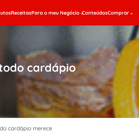
utos
Receitas
Para o meu Negócio
Conteúdos
Comprar
 todo cardápio
todo cardápio merece