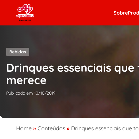
Skip to content
Sobre
Prod
Bebidas
Drinques essenciais que
merece
Publicado em 10/10/2019
Home
»
Conteúdos
»
Drinques essenciais que 