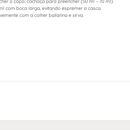
ncher o copo; cachaça para preencher (50 ml – 70 ml).
ml com boca larga, evitando espremer a casca.
emente com a colher bailarina e sirva.