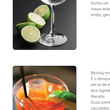
Encha um c
mexa leve
limão, gim
Bloody m
É o drinqu
serve de e
dos ingred
Receita:
Duas parte
sacudidas 