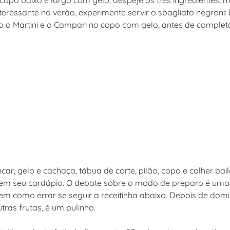
opo baixo e largo com gelo, despeje os três ingredientes, 
nteressante no verão, experimente servir o sbagliato negroni
 o Martini e o Campari no copo com gelo, antes de complet
car, gelo e cachaça, tábua de corte, pilão, copo e colher bai
 em seu cardápio. O debate sobre o modo de preparo é uma 
m como errar se seguir a receitinha abaixo. Depois de dom
tras frutas, é um pulinho.