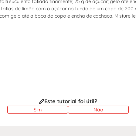
aiti suculento fatiado finamente; 25 g de açúcar; gelo até e
 fatias de limão com o açúcar no fundo de um copo de 200 
om gelo até a boca do copo e encha de cachaça. Misture lev
Este tutorial foi útil?
Sim
Não