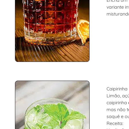
Encha um c
variante i
misturando
Caipirinha
Limão, açú
caipirinha
mas não te
saquê e ou
Receita: