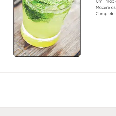
Um limão-t
Macere as
Complete c