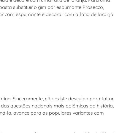
mexa e decore com uma fatia de laranja. Para uma
: basta substituir o gim por espumante Prosecco,
ar com espumante e decorar com a fatia de laranja.
larina. Sinceramente, não existe desculpa para faltar
das questões nacionais mais polêmicas da história,
iná-la, avance para as populares variantes com