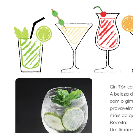
Gin Tônica
A beleza d
com o gim 
provavelme
mais do q
Receita:
Um limão-t