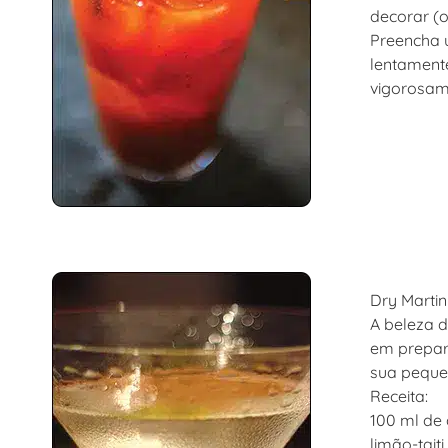
decorar (o
Preencha u
lentamente
vigorosame
Dry Martin
A beleza d
em prepara
sua pequen
Receita:
100 ml de 
limão-taiti 