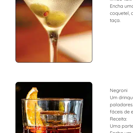
Encha uma 
coquetel, 
taça.
Negroni
Um drinqu
paladares,
fáceis de 
Receita:
Uma parte 