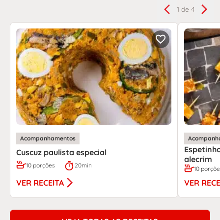
1
de 4
Acompanhamentos
Acompanh
Espetinho
Cuscuz paulista especial
alecrim
10 porções
20min
10 porçõ
VER RECEITA
VER RECE