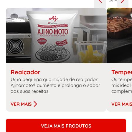
1
de 4
Realçador
Tempe
Uma pequena quantidade de realçador
Os tempe
Ajinomoto® aumenta e prolonga o sabor
mix ideal
das suas receitas
complem
VER MAIS
VER MAI
VEJA MAIS PRODUTOS