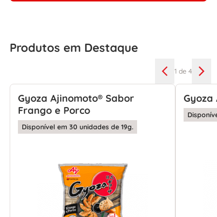
Produtos em Destaque
1
de 4
Gyoza Ajinomoto® Sabor
Gyoza 
Frango e Porco
Disponív
Disponível em 30 unidades de 19g.