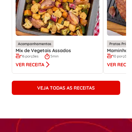
Acompanhamentos
Pratos Princi
Mix de Vegetais Assados
Maminha B
16 porções
5min
10 porções
VER RECEITA
VER RECEI
VEJA TODAS AS RECEITAS