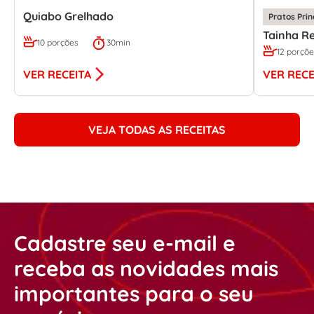
Quiabo Grelhado
Pratos Prin
Tainha R
10 porções
30min
12 porçõe
VER RECEITA
VER RECE
VEJA TODAS AS RECEITAS
Cadastre seu e-mail e
receba as novidades mais
importantes para o seu