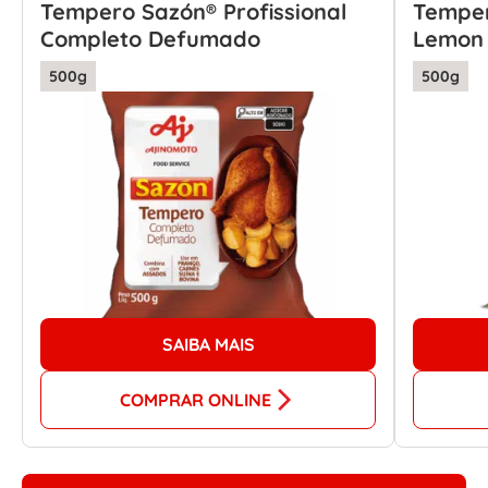
Tempero Sazón® Profissional
Temper
Completo Defumado
Lemon 
500g
500g
SAIBA MAIS
COMPRAR ONLINE