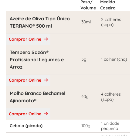
Peso/
Medida
Volume
Caseira
Azeite de Oliva Tipo Único
2 colheres
30ml
(sopa)
TERRANO® 500 ml
Comprar Online
Tempero Sazón®
Profissional Legumes e
5g
1 colher (chá)
Arroz
Comprar Online
Molho Branco Bechamel
4 colheres
40g
(sopa)
Ajinomoto®
Comprar Online
1 unidade
Cebola (picada)
100g
pequena