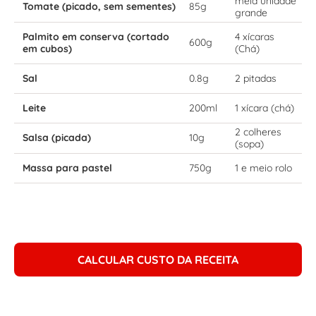
meia unidade
Tomate (picado, sem sementes)
85g
grande
Palmito em conserva (cortado
4 xícaras
600g
em cubos)
(Chá)
Sal
0.8g
2 pitadas
Leite
200ml
1 xícara (chá)
2 colheres
Salsa (picada)
10g
(sopa)
Massa para pastel
750g
1 e meio rolo
CALCULAR CUSTO DA RECEITA