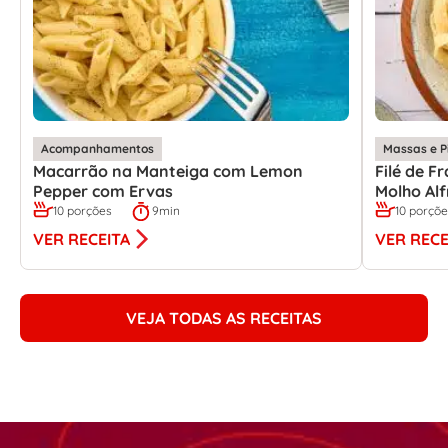
Acompanhamentos
Massas e P
Macarrão na Manteiga com Lemon
Filé de 
Pepper com Ervas
Molho Al
10 porções
9min
10 porçõ
VER RECEITA
VER RECE
VEJA TODAS AS RECEITAS