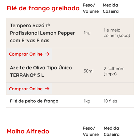
Peso/
Medida
Filé de frango grelhado
Volume
Caseira
Tempero Sazón®
1 e meia
Profissional Lemon Pepper
15g
colher (sopa)
com Ervas Finas
Comprar Online
Azeite de Oliva Tipo Único
2 colheres
30ml
(sopa)
TERRANO® 5 L
Comprar Online
Filé de peito de frango
1kg
10 filés
Peso/
Medida
Molho Alfredo
Volume
Caseira