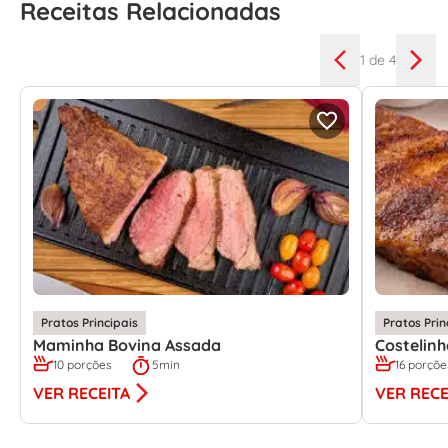
Receitas Relacionadas
1
de 4
Pratos Principais
Pratos Prin
Maminha Bovina Assada
Costelin
10 porções
5min
16 porçõe
VER RECEITA
VER RECE