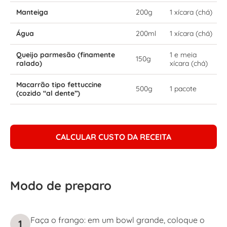
Manteiga
200g
1 xícara (chá)
Água
200ml
1 xícara (chá)
Queijo parmesão (finamente
1 e meia
150g
ralado)
xícara (chá)
Macarrão tipo fettuccine
500g
1 pacote
(cozido “al dente”)
CALCULAR CUSTO DA RECEITA
Modo de preparo
Faça o frango: em um bowl grande, coloque o
1