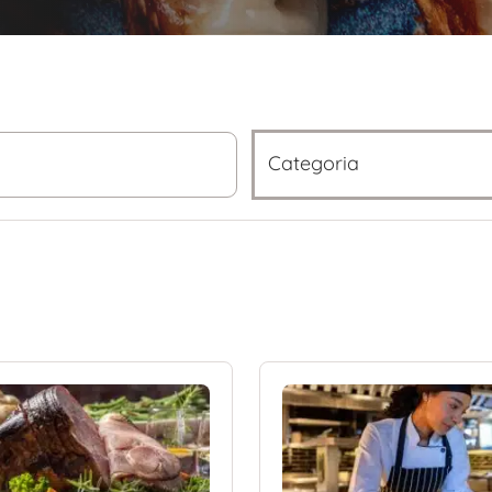
Categoria
Categoria
Gestão
(34)
Operação Covid-19
(19)
Marketing
(18)
Dica de Cozinha
(14)
Jogo Rápido
(13)
Administração
(12)
Prato Principal
(10)
Dicas do Chef
(7)