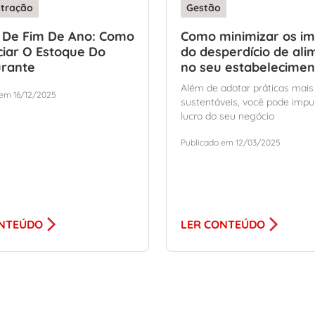
stração
Gestão
 De Fim De Ano: Como
Como minimizar os i
iar O Estoque Do
do desperdício de ali
urante
no seu estabelecimen
Além de adotar práticas mais
 em 16/12/2025
sustentáveis, você pode impu
lucro do seu negócio
Publicado em 12/03/2025
ONTEÚDO
LER CONTEÚDO