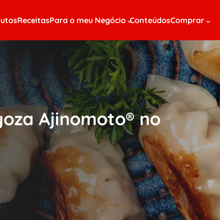
utos
Receitas
Para o meu Negócio
Conteúdos
Comprar
Gyoza Ajinomoto® no