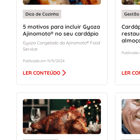
Dica de Cozinha
Gestão
5 motivos para incluir Gyoza
Cardáp
Ajinomoto® no seu cardápio
restau
almoç
Gyoza Congelado da Ajinomoto® Food
Service
Publicado
Publicado em 11/11/2024
LER CONTEÚDO
LER C