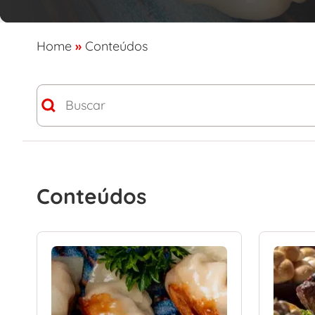
Home
»
Conteúdos
Busca
Search content
Conteúdos