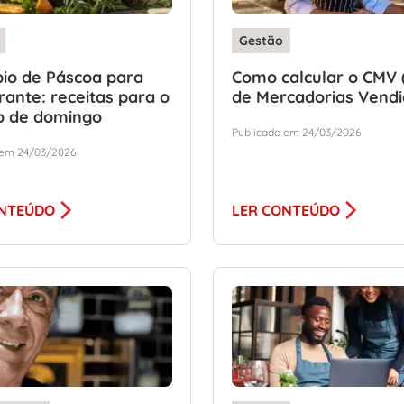
Bate Bola
(5)
Finanças
(5)
Gestão
Legislação
(4)
io de Páscoa para
Como calcular o CMV 
Bebidas
(2)
rante: receitas para o
de Mercadorias Vendi
o de domingo
Uncategorized
(2)
Publicado em 24/03/2026
Segurança
(1)
 em 24/03/2026
Serviços
(1)
Tecnologia
(1)
ONTEÚDO
LER CONTEÚDO