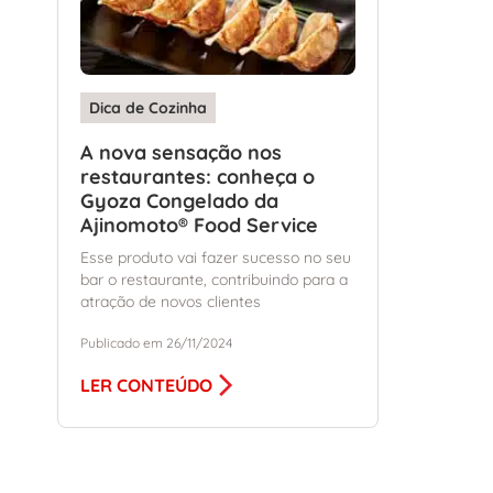
Dica de Cozinha
A nova sensação nos
restaurantes: conheça o
Gyoza Congelado da
Ajinomoto® Food Service
Esse produto vai fazer sucesso no seu
bar o restaurante, contribuindo para a
atração de novos clientes
Publicado em 26/11/2024
LER CONTEÚDO