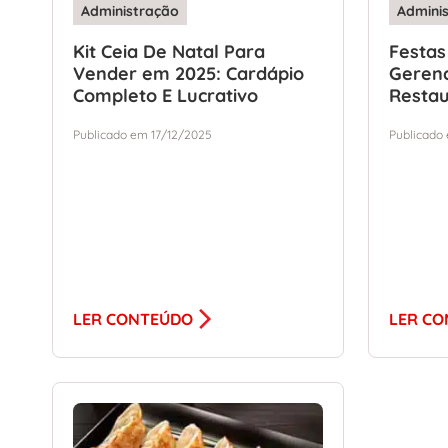
Administração
Admini
Kit Ceia De Natal Para
Festas
Vender em 2025: Cardápio
Gerenc
Completo E Lucrativo
Resta
Publicado em 17/12/2025
Publicado
LER CONTEÚDO
LER C