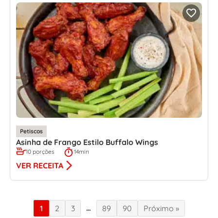
Petiscos
Asinha de Frango Estilo Buffalo Wings
10 porções
14min
VER RECEITA
…
1
2
3
89
90
Próximo »