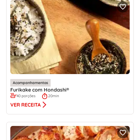
Acompanhamentos
Furikake com Hondashi®
40 porções
20min
VER RECEITA