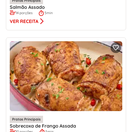
Pratos Principais
Salmão Assado
14 porções
5min
VER RECEITA
Pratos Principais
Sobrecoxa de Frango Assada
10 porções.
5min