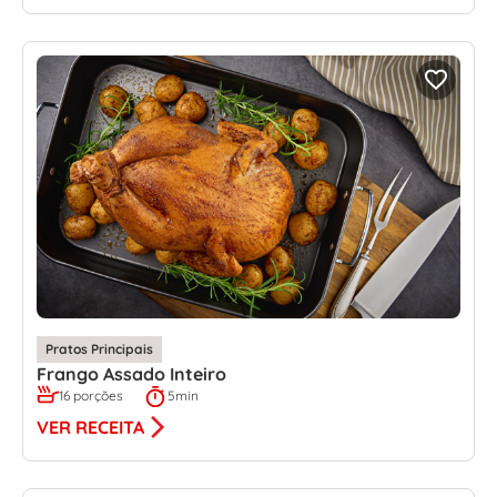
Pratos Principais
Frango Assado Inteiro
16 porções
5min
VER RECEITA