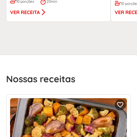
10 porções
20min
10 porçõ
VER RECEITA
VER RECE
Nossas receitas