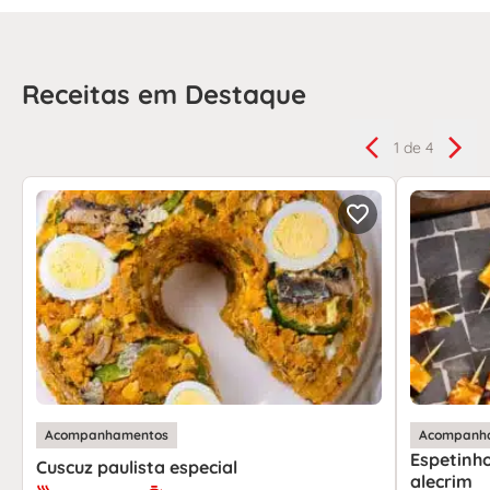
Receitas em Destaque
1
de 4
Acompanhamentos
Acompanh
Espetinho
Cuscuz paulista especial
alecrim