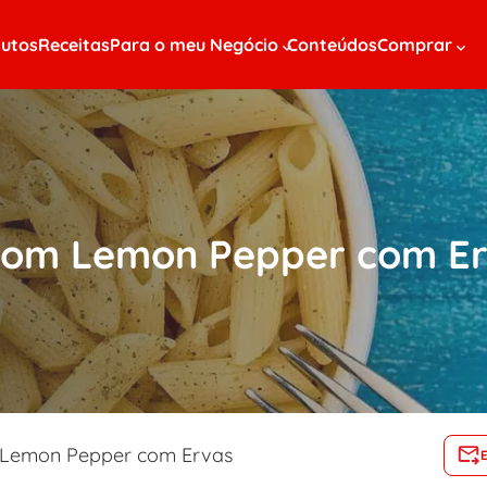
utos
Receitas
Para o meu Negócio
Conteúdos
Comprar
com Lemon Pepper com E
 Lemon Pepper com Ervas