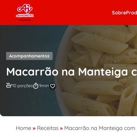
Skip to content
Sobre
Prod
Acompanhamentos
Macarrão na Manteiga 
10 porções
9min
Home
»
Receitas
»
Macarrão na Manteiga com