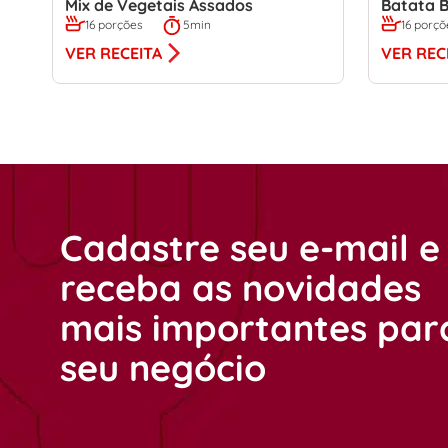
Mix de Vegetais Assados
Batata B
16 porções
5min
16 porçõ
VER RECEITA
VER REC
Cadastre seu e-mail e
receba as novidades
mais importantes par
seu negócio