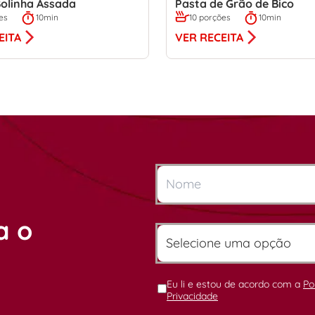
olinha Assada
Pasta de Grão de Bico
es
10min
10 porções
10min
EITA
VER RECEITA
a o
Eu li e estou de acordo com a
Po
Privacidade