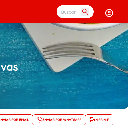
Buscar em 
rvas
ENVIAR POR EMAIL
ENVIAR POR WHATSAPP
IMPRIMIR