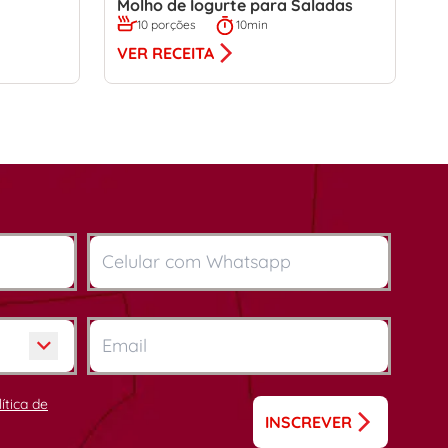
Molho de Iogurte para Saladas
10 porções
10min
VER RECEITA
lítica de
INSCREVER