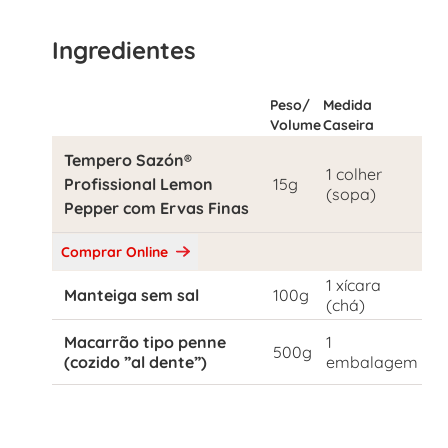
Ingredientes
Peso/
Medida
Volume
Caseira
Tempero Sazón®
1 colher
Profissional Lemon
15g
(sopa)
Pepper com Ervas Finas
Comprar Online
1 xícara
Manteiga sem sal
100g
(chá)
Macarrão tipo penne
1
500g
(cozido ”al dente”)
embalagem