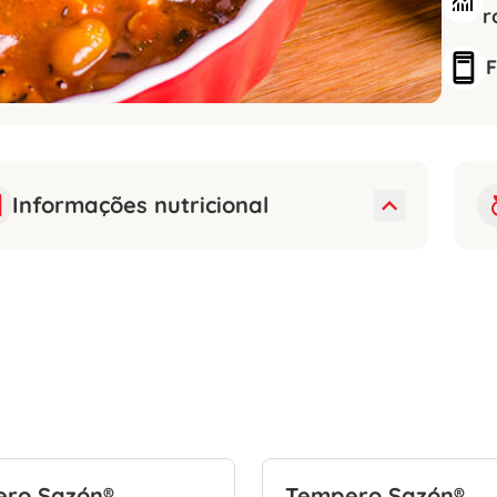
r
F
Informações nutricional
ro Sazón®
Tempero Sazón®