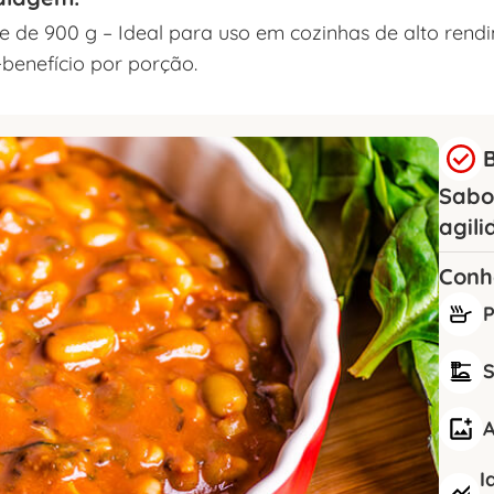
e de 900 g – Ideal para uso em cozinhas de alto rend
-benefício por porção.
B
Sabo
agil
Conh
P
S
A
I