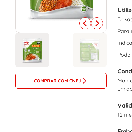
Utili
Dosag
Para 
Indic
Pode 
Cond
Mante
COMPRAR COM CNPJ
umida
Vali
12 me
Emba