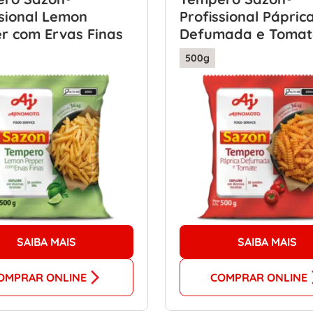
ssional Lemon
Profissional Pápric
r com Ervas Finas
Defumada e Tomat
500g
SAIBA MAIS
SAIBA MAIS
OMPRAR ONLINE
COMPRAR ONLINE