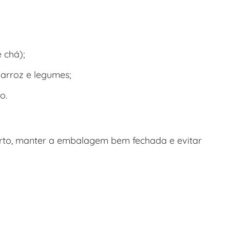
 chá);
e arroz e legumes
;
o.
berto, manter a embalagem bem fechada e evitar