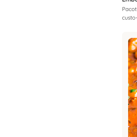
Pacot
custo