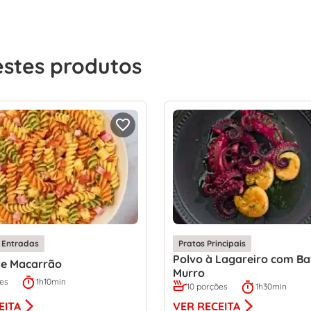
estes produtos
 Entradas
Pratos Principais
Polvo à Lagareiro com Ba
de Macarrão
Murro
ões
1h10min
10 porções
1h30min
EITA
VER RECEITA