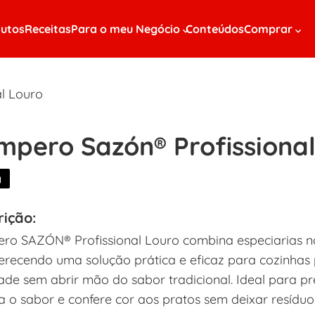
utos
Receitas
Para o meu Negócio
Conteúdos
Comprar
l Louro
mpero Sazón® Profissiona
g
rição:
ro SAZÓN® Profissional Louro combina especiarias na
ferecendo uma solução prática e eficaz para cozinhas
dade sem abrir mão do sabor tradicional. Ideal para pr
a o sabor e confere cor aos pratos sem deixar resíduo