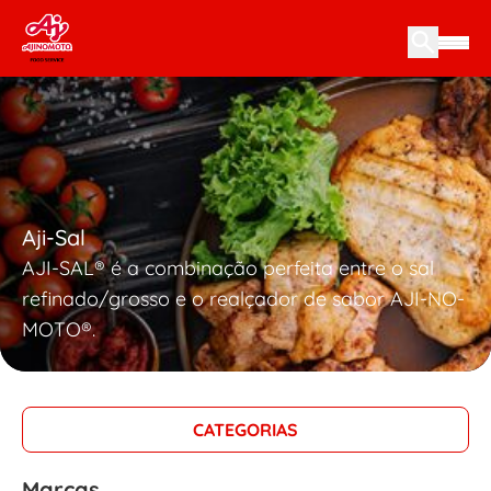
Skip to content
Aji-Sal
AJI-SAL® é a combinação perfeita entre o sal
refinado/grosso e o realçador de sabor AJI-NO-
MOTO®.
CATEGORIAS
Marcas