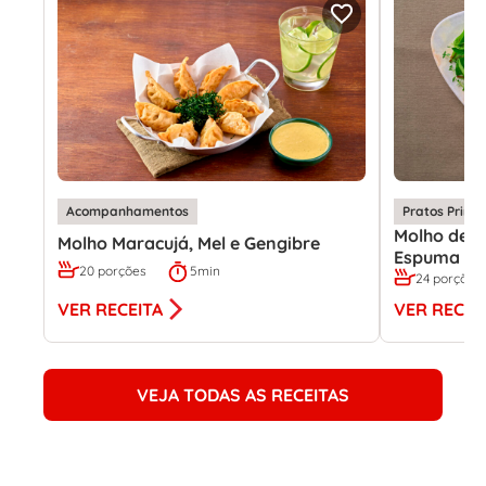
Acompanhamentos
Pratos Princi
Molho de M
Molho Maracujá, Mel e Gengibre
Espuma de
20 porções
5min
24 porções
VER RECEITA
VER RECEI
VEJA TODAS AS RECEITAS