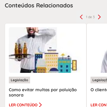
Conteúdos Relacionados
1
de 3
Legislação
Legislaç
Como evitar multas por poluição
O clien
sonora
LER CONTEÚDO
LER CO