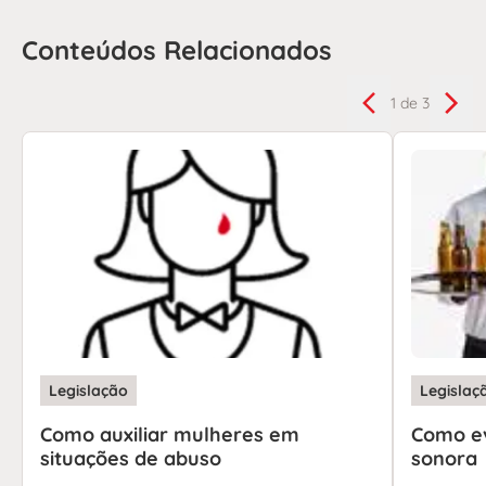
Conteúdos Relacionados
1
de 3
Legislação
Legislaç
Como auxiliar mulheres em
Como ev
situações de abuso
sonora