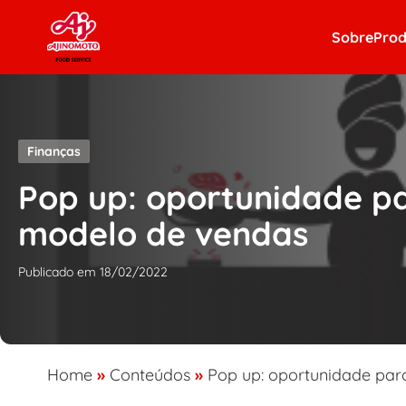
Skip to content
Sobre
Prod
Finanças
Pop up: oportunidade pa
modelo de vendas
Publicado em 18/02/2022
Home
»
Conteúdos
»
Pop up: oportunidade par