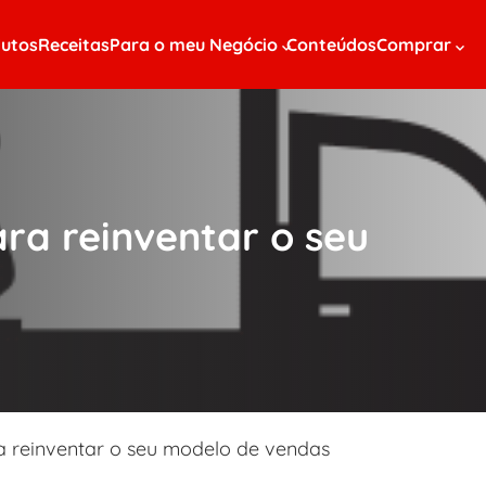
utos
Receitas
Para o meu Negócio
Conteúdos
Comprar
ra reinventar o seu
a reinventar o seu modelo de vendas