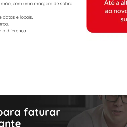
à mão, com uma margem de sobra
 datas e locais.
rca.
 a diferença.
 para faturar
rante