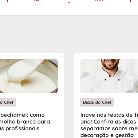
do Chef
Dicas do Chef
 bechamel: como
Inove nas festas de f
 molho branco para
ano! Confira as dicas
as profissionais
separamos sobre me
decoração e gestão