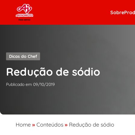
Skip to content
Sobre
Prod
Dicas do Chef
Redução de sódio
Publicado em 09/10/2019
Home
»
Conteúdos
»
Redução de sódio