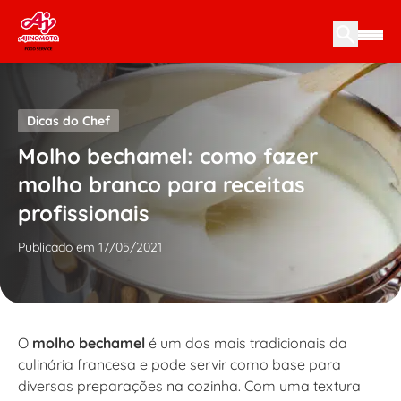
Skip to content
Dicas do Chef
Molho bechamel: como fazer
molho branco para receitas
profissionais
Publicado em 17/05/2021
O
molho bechamel
é um dos mais tradicionais da
culinária francesa e pode servir como base para
diversas preparações na cozinha. Com uma textura