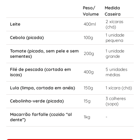
Peso/
Medida
Volume
Caseira
2 xícaras
Leite
400ml
(chá)
1 unidade
Cebola (picada)
100g
pequena
Tomate (picado, sem pele e sem
1 unidade
200g
sementes)
grande
Filé de pescada (cortada em
5 unidades
400g
iscas)
médias
Lula (limpa, cortada em anéis)
150g
1 xícara (chá)
3 colheres
Cebolinha-verde (picada)
15g
(sopa)
Macarrão farfalle (cozido “al
1kg
-
dente”)