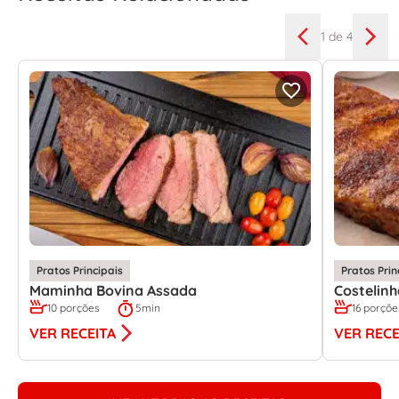
1
de 4
Pratos Principais
Pratos Prin
Maminha Bovina Assada
Costelin
10 porções
5min
16 porçõe
VER RECEITA
VER RECE