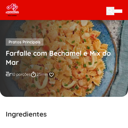
Skip to content
Pratos Principais
Farfalle com Bechamel e Mix do
Mar
10 porções
25min
Ingredientes