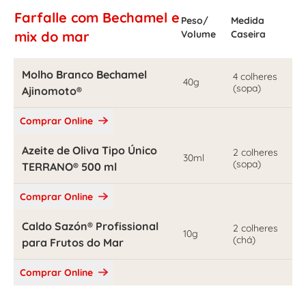
Farfalle com Bechamel e
Peso/
Medida
mix do mar
Volume
Caseira
Molho Branco Bechamel
4 colheres
40g
(sopa)
Ajinomoto®
Comprar Online
Azeite de Oliva Tipo Único
2 colheres
30ml
(sopa)
TERRANO® 500 ml
Comprar Online
Caldo Sazón® Profissional
2 colheres
10g
(chá)
para Frutos do Mar
Comprar Online