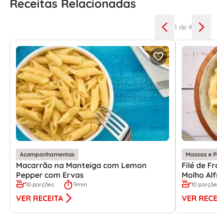
Receitas Relacionadas
1
de 4
Acompanhamentos
Massas e P
Macarrão na Manteiga com Lemon
Filé de 
Pepper com Ervas
Molho Al
10 porções
9min
10 porçõ
VER RECEITA
VER RECE