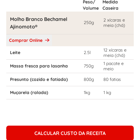
Peso/
Medida
Volume
Caseira
Molho Branco Bechamel
2 xícaras e
250g
meia (chá)
Ajinomoto®
Comprar Online
12 xícaras e
Leite
2.5l
meia (chá)
1 pacote e
Massa fresca para lasanha
750g
meio
Presunto (cozido e fatiado)
800g
80 fatias
Muçarela (ralada)
1kg
1 kg
CALCULAR CUSTO DA RECEITA