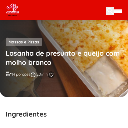
Skip to content
Massas e Pizzas
Lasanha de presunto e queijo com
molho branco
14 porções
50min
Ingredientes