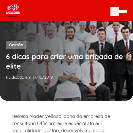
Skip to content
Gestão
6 dicas para criar uma brigada de
elite
Publicado em 17/10/2019
Heloisa Mäder Velloso, dona da empresa de
consultoria Officinatres, é especialista em
hospitalidade, gestão, desenvolvimento de