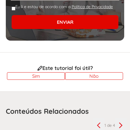
Eu li e estou de acordo com a
Política de Privacidade
ENVIAR
Este tutorial foi útil?
Sim
Não
Conteúdos Relacionados
1
de 4