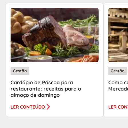
Gestão
Gestão
Cardápio de Páscoa para
Como ca
restaurante: receitas para o
Mercado
almoço de domingo
LER CONTEÚDO
LER CO