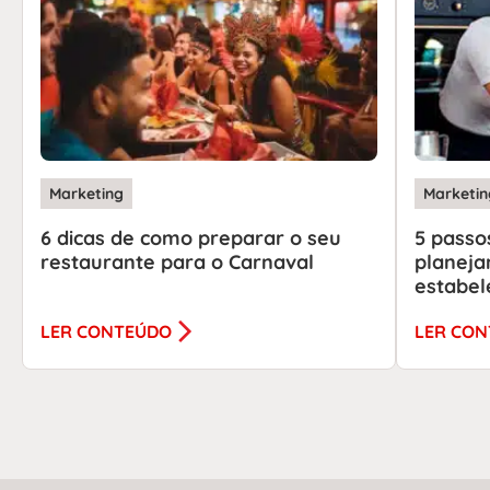
Marketing
Marketin
6 dicas de como preparar o seu
5 passo
restaurante para o Carnaval
planeja
estabel
LER CONTEÚDO
LER CO