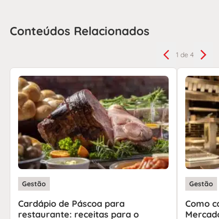
Conteúdos Relacionados
1
de 4
Gestão
Gestão
Cardápio de Páscoa para
Como ca
restaurante: receitas para o
Mercado