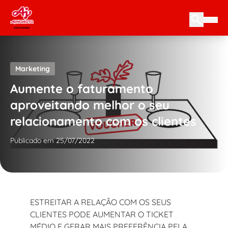
Skip to content
Marketing
Aumente o faturamento
aproveitando melhor o seu
relacionamento com os clientes
Publicado em 25/07/2022
ESTREITAR A RELAÇÃO COM OS SEUS
CLIENTES PODE AUMENTAR O TICKET
MÉDIO E GERAR MAIS PREFERÊNCIA PELA