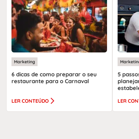
Marketing
Marketin
6 dicas de como preparar o seu
5 passo
restaurante para o Carnaval
planeja
estabel
LER CONTEÚDO
LER CO