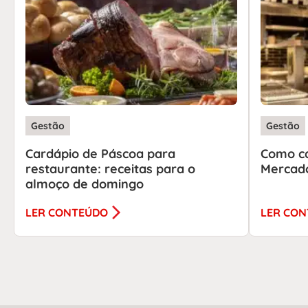
Gestão
Gestão
Cardápio de Páscoa para
Como ca
restaurante: receitas para o
Mercado
almoço de domingo
LER CONTEÚDO
LER CO