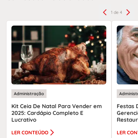
1
de 4
Administração
Administ
Kit Ceia De Natal Para Vender em
Festas 
2025: Cardápio Completo E
Gerenci
Lucrativo
Restau
LER CONTEÚDO
LER CO