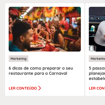
Marketing
Marketin
6 dicas de como preparar o seu
5 passo
restaurante para o Carnaval
planeja
estabel
LER CONTEÚDO
LER CO