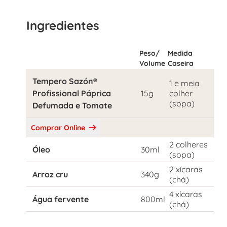
Ingredientes
Peso/
Medida
Volume
Caseira
Tempero Sazón®
1 e meia
Profissional Páprica
15g
colher
(sopa)
Defumada e Tomate
Comprar Online
2 colheres
Óleo
30ml
(sopa)
2 xícaras
Arroz cru
340g
(chá)
4 xícaras
Água fervente
800ml
(chá)