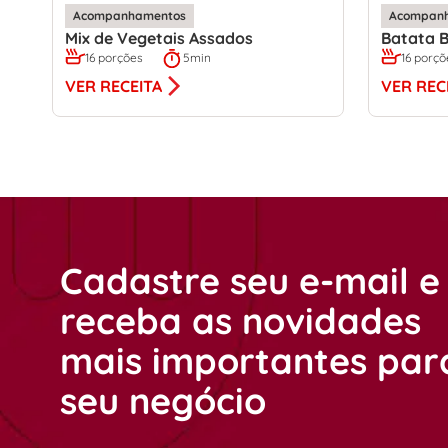
Acompanhamentos
Acompan
Mix de Vegetais Assados
Batata B
16 porções
5min
16 porçõ
VER RECEITA
VER REC
Cadastre seu e-mail e
receba as novidades
mais importantes par
seu negócio