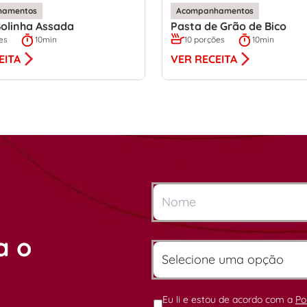
hamentos
Acompanhamentos
olinha Assada
Pasta de Grão de Bico
es
10min
10 porções
10min
EITA
VER RECEITA
a o
Eu li e estou de acordo com a
Po