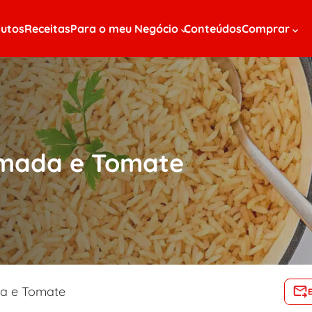
utos
Receitas
Para o meu Negócio
Conteúdos
Comprar
umada e Tomate
a e Tomate