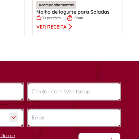
Acompanhamentos
Molho de Iogurte para Saladas
10 porções
10min
VER RECEITA
lítica de