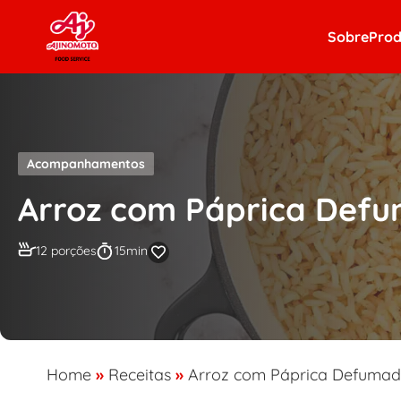
Skip to content
Sobre
Prod
Acompanhamentos
Arroz com Páprica Def
12 porções
15min
Home
»
Receitas
»
Arroz com Páprica Defumad