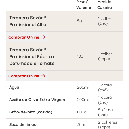
Peso/
Medida
Volume
Caseira
Tempero Sazón®
1 colher
5g
(chá)
Profissional Alho
Comprar Online
Tempero Sazón®
1 colher
Profissional Páprica
10g
(sopa)
Defumada e Tomate
Comprar Online
1 xícara
Água
200ml
(chá)
1 xícara
Azeite de Oliva Extra Virgem
200ml
(chá)
5 xícaras
Grão-de-bico (cozido)
800g
(chá)
2 colheres
Suco de limão
30ml
(sopa)