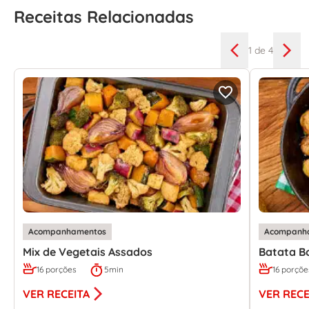
Receitas Relacionadas
1
de 4
Acompanhamentos
Acompanh
Mix de Vegetais Assados
Batata B
16 porções
5min
16 porçõe
VER RECEITA
VER RECE