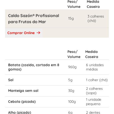
Peso/
Medida
Volume
Caseira
Caldo Sazón® Profissional
3 colheres
15g
(chá)
para Frutos do Mar
Comprar Online
Peso/
Medida
Volume
Caseira
Batata (cozida, cortada em 8
6 unidades
960g
gomos)
médias
Sal
5g
1 colher (chá)
2 colheres
Manteiga sem sal
30g
(sopa)
1 unidade
Cebola (picada)
100g
pequena
Alho (picado)
6g
2 dentes