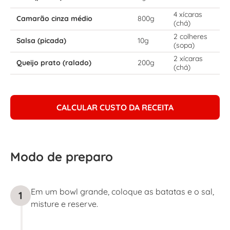
4 xícaras
Camarão cinza médio
800g
(chá)
2 colheres
Salsa (picada)
10g
(sopa)
2 xícaras
Queijo prato (ralado)
200g
(chá)
CALCULAR CUSTO DA RECEITA
Modo de preparo
Em um bowl grande, coloque as batatas e o sal,
1
misture e reserve.