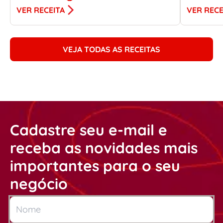
VER RECEITA
VER RECE
VEJA TODAS AS RECEITAS
Cadastre seu e-mail e
receba as novidades mais
importantes para o seu
negócio