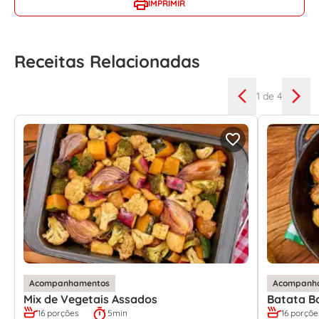
IMPRIMIR
Receitas Relacionadas
1
de 4
Acompanhamentos
Acompanh
Mix de Vegetais Assados
Batata B
16 porções
5min
16 porçõe