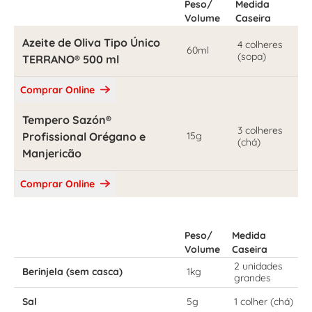
Peso/
Medida
Volume
Caseira
Azeite de Oliva Tipo Único
4 colheres
60ml
(sopa)
TERRANO® 500 ml
Comprar Online
Tempero Sazón®
3 colheres
Profissional Orégano e
15g
(chá)
Manjericão
Comprar Online
Peso/
Medida
Volume
Caseira
2 unidades
Berinjela (sem casca)
1kg
grandes
Sal
5g
1 colher (chá)