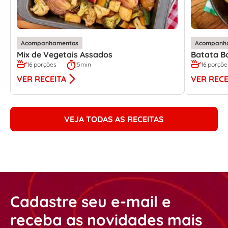
Acompanhamentos
Acompanh
Mix de Vegetais Assados
Batata B
16 porções
5min
16 porçõe
VER RECEITA
VER RECE
VEJA TODAS AS RECEITAS
Cadastre seu e-mail e
receba as novidades mais