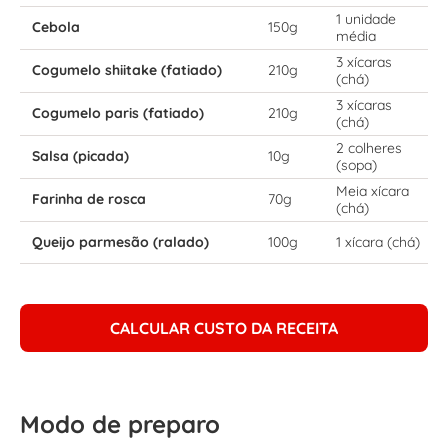
1 unidade
Cebola
150g
média
3 xícaras
Cogumelo shiitake (fatiado)
210g
(chá)
3 xícaras
Cogumelo paris (fatiado)
210g
(chá)
2 colheres
Salsa (picada)
10g
(sopa)
Meia xícara
Farinha de rosca
70g
(chá)
Queijo parmesão (ralado)
100g
1 xícara (chá)
CALCULAR CUSTO DA RECEITA
Modo de preparo