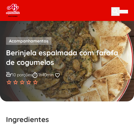
Skip to content
Acompanhamentos
Berinjela espalmada com farofa
de cogumelos
10 porções
1h40min
Ingredientes