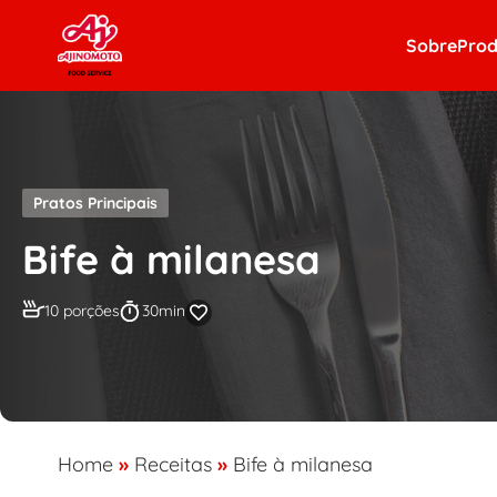
Skip to content
Sobre
Prod
Pratos Principais
Bife à milanesa
10 porções
30min
Home
»
Receitas
»
Bife à milanesa