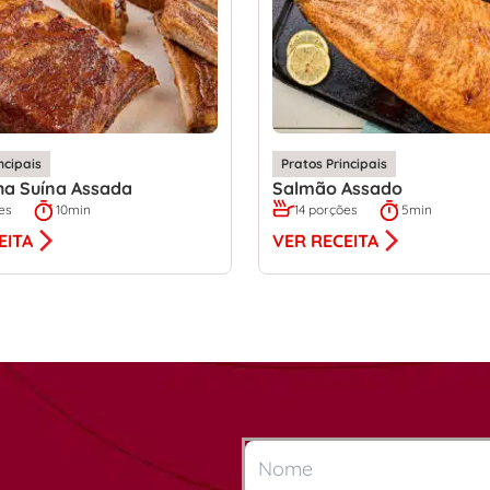
ncipais
Pratos Principais
ha Suína Assada
Salmão Assado
es
10min
14 porções
5min
EITA
VER RECEITA