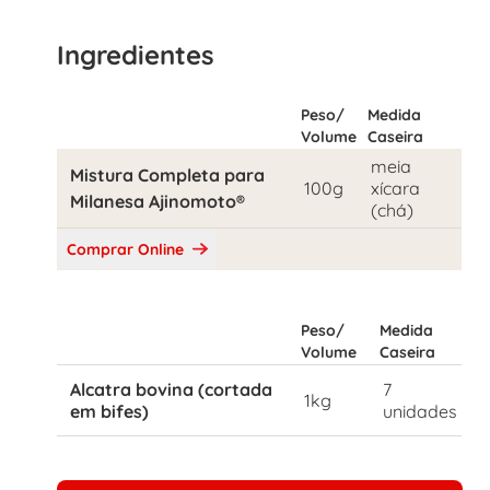
Ingredientes
Peso/
Medida
Volume
Caseira
meia
Mistura Completa para
100g
xícara
Milanesa Ajinomoto®
(chá)
Comprar Online
Peso/
Medida
Volume
Caseira
Alcatra bovina (cortada
7
1kg
em bifes)
unidades