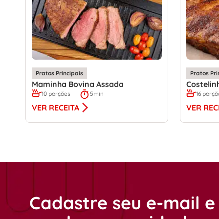
Pratos Principais
Pratos Pri
Maminha Bovina Assada
Costelin
10 porções
5min
16 porçõ
VER RECEITA
VER REC
Cadastre seu e-mail e