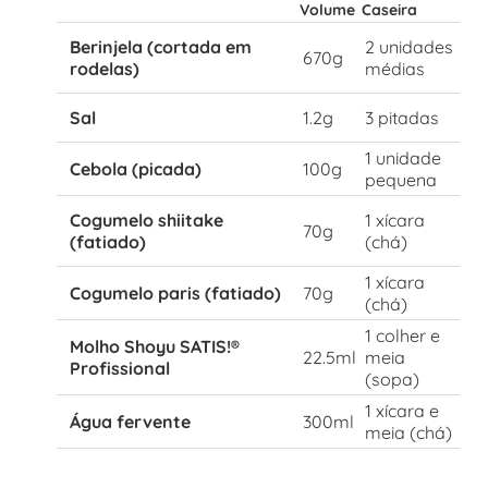
Volume
Caseira
Berinjela (cortada em
2 unidades
670g
rodelas)
médias
Sal
1.2g
3 pitadas
1 unidade
Cebola (picada)
100g
pequena
Cogumelo shiitake
1 xícara
70g
(fatiado)
(chá)
1 xícara
Cogumelo paris (fatiado)
70g
(chá)
1 colher e
Molho Shoyu SATIS!®
22.5ml
meia
Profissional
(sopa)
1 xícara e
Água fervente
300ml
meia (chá)