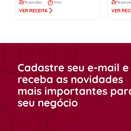
16 porções
5min
16 porçõ
VER RECEITA
VER REC
Cadastre seu e-mail e
receba as novidades
mais importantes par
seu negócio