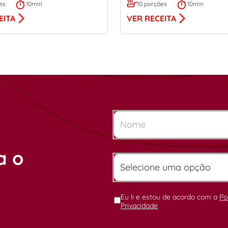
es
10min
10 porções
10min
EITA
VER RECEITA
a o
Eu li e estou de acordo com a
Po
Privacidade