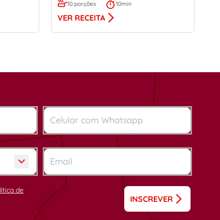
10 porções
10min
VER RECEITA
lítica de
INSCREVER