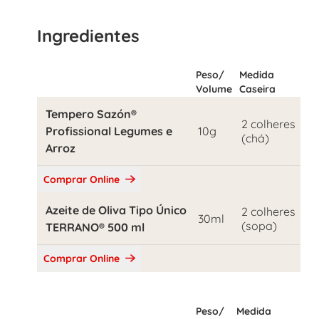
Ingredientes
Peso/
Medida
Volume
Caseira
Tempero Sazón®
2 colheres
Profissional Legumes e
10g
(chá)
Arroz
Comprar Online
Azeite de Oliva Tipo Único
2 colheres
30ml
(sopa)
TERRANO® 500 ml
Comprar Online
Peso/
Medida