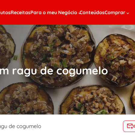
utos
Receitas
Para o meu Negócio
Conteúdos
Comprar
com ragu de cogumelo
ragu de cogumelo