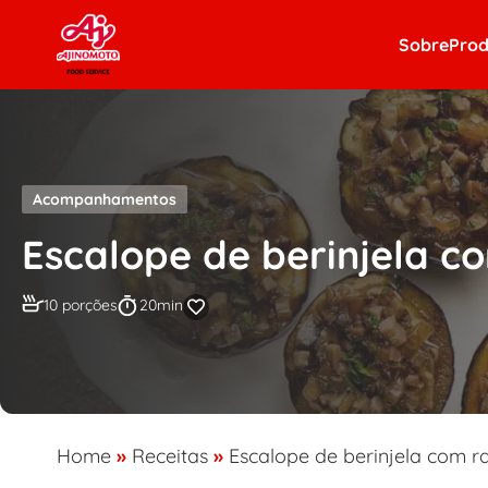
Skip to content
Sobre
Prod
Acompanhamentos
Escalope de berinjela 
10 porções
20min
Home
»
Receitas
»
Escalope de berinjela com 