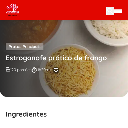
Skip to content
Pratos Principais
Estrogonofe prático de frango
20 porções
1h20min
Ingredientes