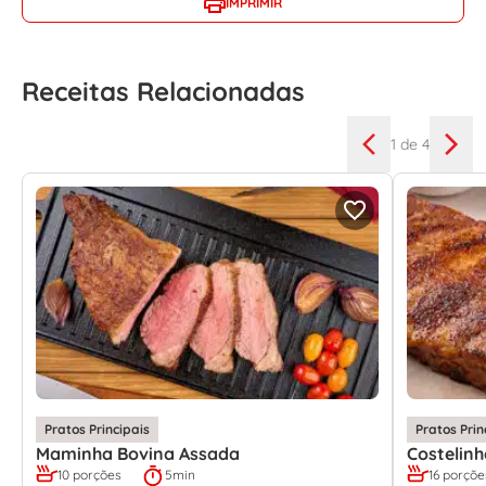
IMPRIMIR
Receitas Relacionadas
1
de 4
Pratos Principais
Pratos Prin
Maminha Bovina Assada
Costelin
10 porções
5min
16 porçõe