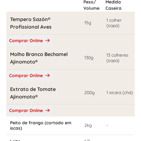
Peso/
Medida
Volume
Caseira
Tempero Sazón®
1 colher
15g
(sopa)
Profissional Aves
Comprar Online
Molho Branco Bechamel
13 colheres
130g
(sopa)
Ajinomoto®
Comprar Online
Extrato de Tomate
200g
1 xícara (chá)
Ajinomoto®
Comprar Online
Peito de frango (cortado em
2kg
-
iscas)