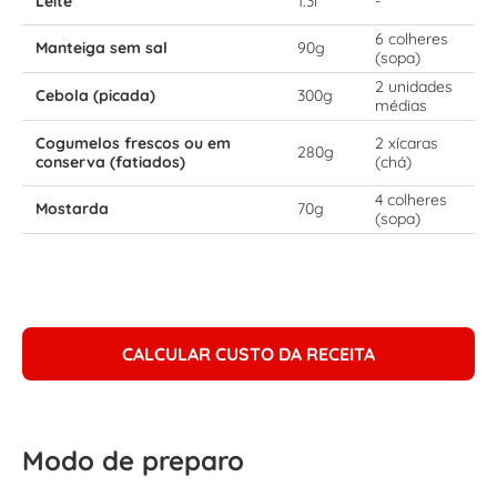
Leite
1.3l
-
6 colheres
Manteiga sem sal
90g
(sopa)
2 unidades
Cebola (picada)
300g
médias
Cogumelos frescos ou em
2 xícaras
280g
conserva (fatiados)
(chá)
4 colheres
Mostarda
70g
(sopa)
CALCULAR CUSTO DA RECEITA
Modo de preparo