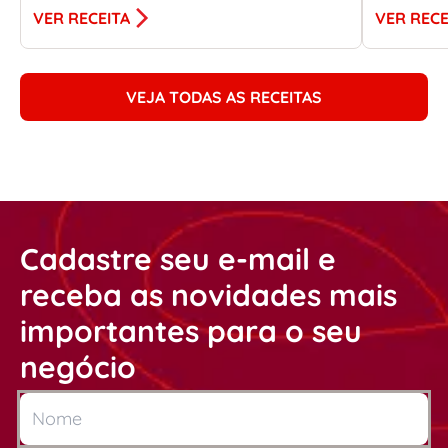
VER RECEITA
VER RECE
VEJA TODAS AS RECEITAS
Cadastre seu e-mail e
receba as novidades mais
importantes para o seu
negócio