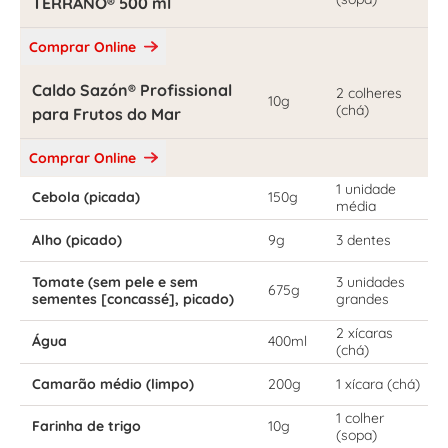
TERRANO® 500 ml
Comprar Online
Caldo Sazón® Profissional
2 colheres
10g
(chá)
para Frutos do Mar
Comprar Online
1 unidade
Cebola (picada)
150g
média
Alho (picado)
9g
3 dentes
Tomate (sem pele e sem
3 unidades
675g
sementes [concassé], picado)
grandes
2 xícaras
Água
400ml
(chá)
Camarão médio (limpo)
200g
1 xícara (chá)
1 colher
Farinha de trigo
10g
(sopa)