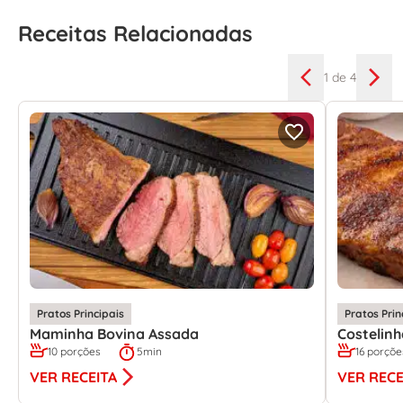
Receitas Relacionadas
1
de 4
Pratos Principais
Pratos Prin
Maminha Bovina Assada
Costelin
10 porções
5min
16 porçõe
VER RECEITA
VER RECE