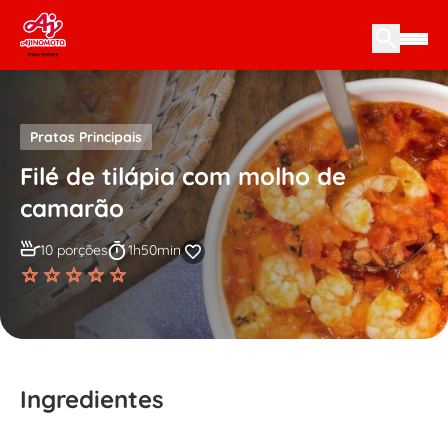
Skip to content
Pratos Principais
Filé de tilápia com molho de
camarão
10 porções
1h50min
Ingredientes