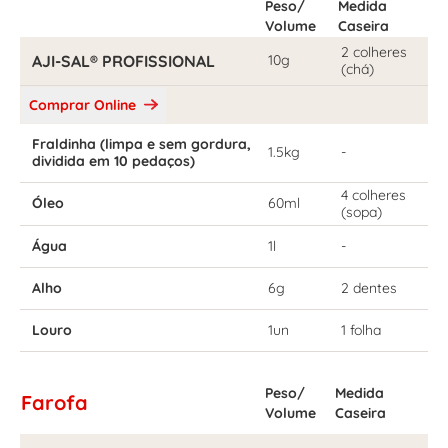
Peso/
Medida
Volume
Caseira
2 colheres
AJI-SAL® PROFISSIONAL
10g
(chá)
Comprar Online
Fraldinha (limpa e sem gordura,
1.5kg
-
dividida em 10 pedaços)
4 colheres
Óleo
60ml
(sopa)
Água
1l
-
Alho
6g
2 dentes
Louro
1un
1 folha
Peso/
Medida
Farofa
Volume
Caseira