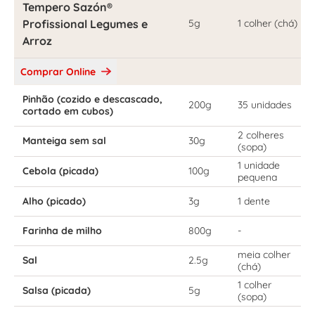
Tempero Sazón®
Profissional Legumes e
5g
1 colher (chá)
Arroz
Comprar Online
Pinhão (cozido e descascado,
200g
35 unidades
cortado em cubos)
2 colheres
Manteiga sem sal
30g
(sopa)
1 unidade
Cebola (picada)
100g
pequena
Alho (picado)
3g
1 dente
Farinha de milho
800g
-
meia colher
Sal
2.5g
(chá)
1 colher
Salsa (picada)
5g
(sopa)