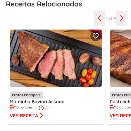
Receitas Relacionadas
1
de 4
Pratos Principais
Pratos Prin
Maminha Bovina Assada
Costelin
10 porções
5min
16 porçõe
VER RECEITA
VER RECE