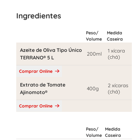
Ingredientes
Peso/
Medida
Volume
Caseira
Azeite de Oliva Tipo Único
1 xícara
200ml
(chá)
TERRANO® 5 L
Comprar Online
Extrato de Tomate
2 xícaras
400g
(chá)
Ajinomoto®
Comprar Online
Peso/
Medida
Volume
Caseira