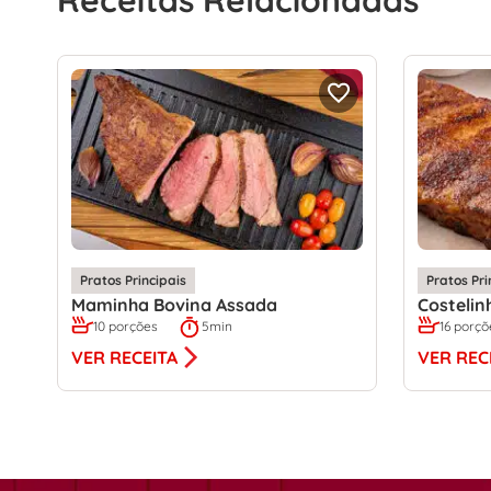
Receitas Relacionadas
Pratos Principais
Pratos Pri
Maminha Bovina Assada
Costelin
10 porções
5min
16 porçõ
VER RECEITA
VER REC