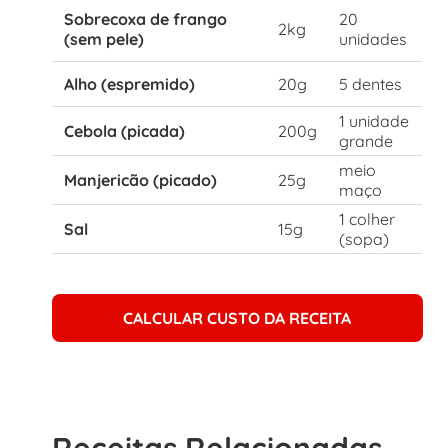
Sobrecoxa de frango
20
2kg
(sem pele)
unidades
Alho (espremido)
20g
5 dentes
1 unidade
Cebola (picada)
200g
grande
meio
Manjericão (picado)
25g
maço
1 colher
Sal
15g
(sopa)
CALCULAR CUSTO DA RECEITA