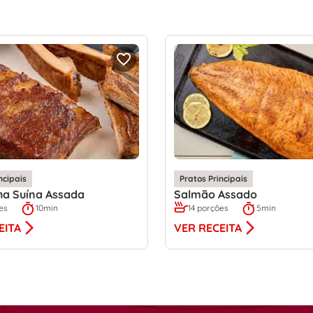
ncipais
Pratos Principais
ha Suína Assada
Salmão Assado
es
10min
14 porções
5min
EITA
VER RECEITA