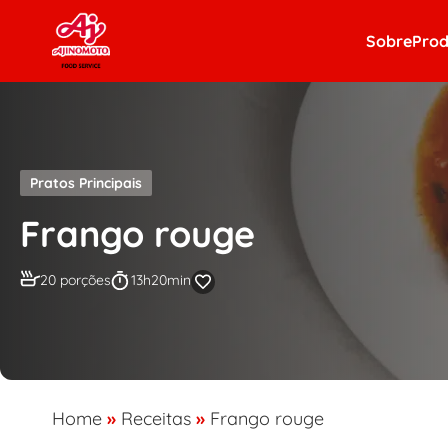
Skip to content
Sobre
Prod
Pratos Principais
Frango rouge
20 porções
13h20min
Home
»
Receitas
»
Frango rouge