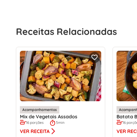
Receitas Relacionadas
Acompanhamentos
Acompan
Mix de Vegetais Assados
Batata B
16 porções
5min
16 porçõ
VER RECEITA
VER REC