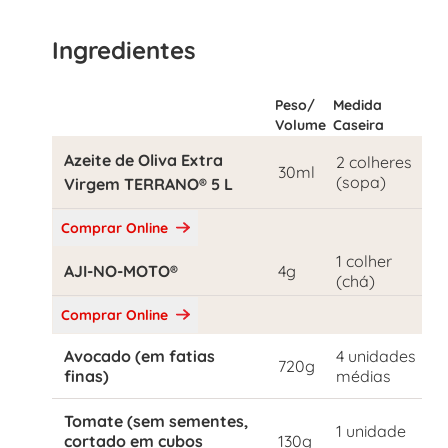
Ingredientes
Peso/
Medida
Volume
Caseira
Azeite de Oliva Extra
2 colheres
30ml
(sopa)
Virgem TERRANO® 5 L
Comprar Online
1 colher
AJI-NO-MOTO®
4g
(chá)
Comprar Online
Avocado (em fatias
4 unidades
720g
finas)
médias
Tomate (sem sementes,
1 unidade
cortado em cubos
130g