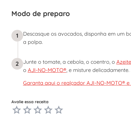
Modo de preparo
Descasque os avocados, disponha em um bow
1
a polpa.
Junte o tomate, a cebola, o coentro, o
Azeit
2
o
AJI-NO-MOTO®
, e misture delicadamente.
Garanta aqui o realçador AJI-NO-MOTO® e a
Avalie essa receita