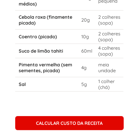
pequena
médios)
Cebola roxa (finamente
2 colheres
20g
picada)
(sopa)
2 colheres
Coentro (picado)
10g
(sopa)
4 colheres
Suco de limão tahiti
60ml
(sopa)
Pimenta vermelha (sem
meia
4g
sementes, picada)
unidade
1 colher
Sal
5g
(chá)
CALCULAR CUSTO DA RECEITA