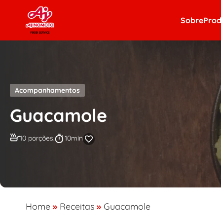
Skip to content
Sobre
Prod
Acompanhamentos
Guacamole
10 porções.
10min
Home
»
Receitas
»
Guacamole