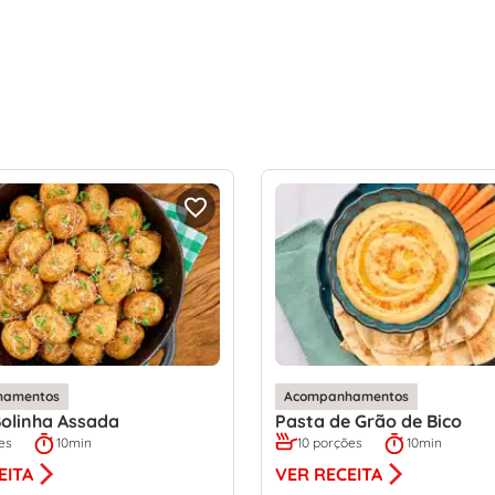
hamentos
Acompanhamentos
olinha Assada
Pasta de Grão de Bico
es
10min
10 porções
10min
EITA
VER RECEITA