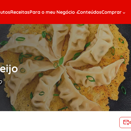
utos
Receitas
Para o meu Negócio
Conteúdos
Comprar
eijo
o