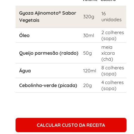
Gyoza Ajinomoto® Sabor
16
320g
unidades
Vegetais
2 colheres
Óleo
30ml
(sopa)
meia
Queijo parmesão (ralado)
50g
xícara
(chá)
8 colheres
Água
120ml
(sopa)
4 colheres
Cebolinha-verde (picada)
20g
(sopa)
CALCULAR CUSTO DA RECEITA