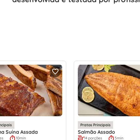
ncipais
Pratos Principais
ha Suína Assada
Salmão Assado
es
10min
14 porções
5min