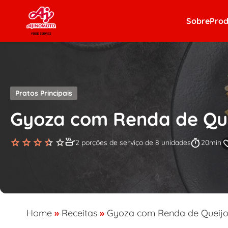
Skip to content
Sobre
Prod
Pratos Principais
Gyoza com Renda de Qu
2 porções de serviço de 8 unidades
20min
Home
»
Receitas
»
Gyoza com Renda de Queij