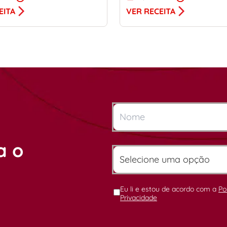
EITA
VER RECEITA
a o
Eu li e estou de acordo com a
Po
Privacidade