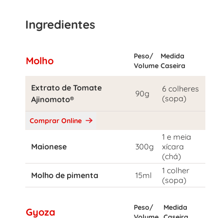
Ingredientes
Peso/
Medida
Molho
Volume
Caseira
Extrato de Tomate
6 colheres
90g
(sopa)
Ajinomoto®
Comprar Online
1 e meia
Maionese
300g
xícara
(chá)
1 colher
Molho de pimenta
15ml
(sopa)
Peso/
Medida
Gyoza
Volume
Caseira