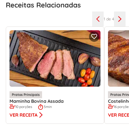
Receitas Relacionadas
1
de 4
Pratos Principais
Pratos Prin
Maminha Bovina Assada
Costelin
10 porções
5min
16 porçõe
VER RECEITA
VER RECE