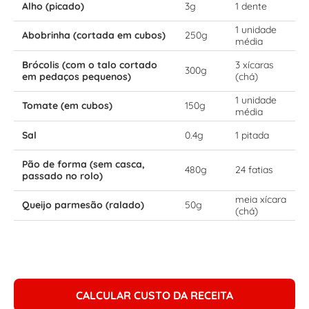
Alho (picado)
3g
1 dente
1 unidade
Abobrinha (cortada em cubos)
250g
média
Brócolis (com o talo cortado
3 xícaras
300g
em pedaços pequenos)
(chá)
1 unidade
Tomate (em cubos)
150g
média
Sal
0.4g
1 pitada
Pão de forma (sem casca,
480g
24 fatias
passado no rolo)
meia xícara
Queijo parmesão (ralado)
50g
(chá)
CALCULAR CUSTO DA RECEITA