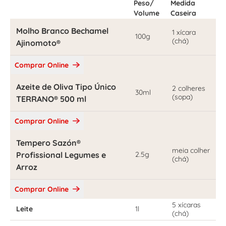
Peso/
Medida
Volume
Caseira
Molho Branco Bechamel
1 xícara
100g
(chá)
Ajinomoto®
Comprar Online
Azeite de Oliva Tipo Único
2 colheres
30ml
(sopa)
TERRANO® 500 ml
Comprar Online
Tempero Sazón®
meia colher
Profissional Legumes e
2.5g
(chá)
Arroz
Comprar Online
5 xícaras
Leite
1l
(chá)