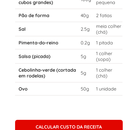
cubos grandes)
pequena
Pão de forma
40g
2 fatias
meia colher
Sal
2.5g
(chá)
Pimenta-do-reino
0.2g
1 pitada
1 colher
Salsa (picada)
5g
(sopa)
Cebolinha-verde (cortada
1 colher
5g
em rodelas)
(chá)
Ovo
50g
1 unidade
CALCULAR CUSTO DA RECEITA