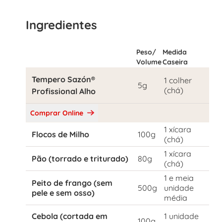
Ingredientes
Peso/
Medida
Volume
Caseira
Tempero Sazón®
1 colher
5g
(chá)
Profissional Alho
Comprar Online
1 xícara
Flocos de Milho
100g
(chá)
1 xícara
Pão (torrado e triturado)
80g
(chá)
1 e meia
Peito de frango (sem
500g
unidade
pele e sem osso)
média
Cebola (cortada em
1 unidade
100g