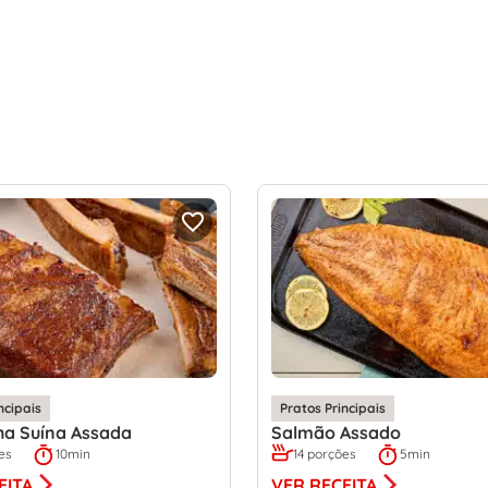
ncipais
Pratos Principais
ha Suína Assada
Salmão Assado
es
10min
14 porções
5min
EITA
VER RECEITA