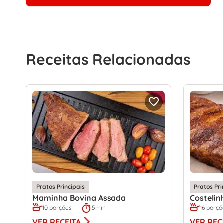
Receitas Relacionadas
Pratos Principais
Pratos Pri
Maminha Bovina Assada
Costelin
10 porções
5min
16 porçõ
VER RECEITA
VER REC