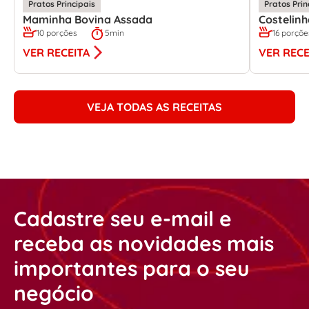
Pratos Principais
Pratos Prin
Maminha Bovina Assada
Costelin
10 porções
5min
16 porçõe
VER RECEITA
VER RECE
VEJA TODAS AS RECEITAS
Cadastre seu e-mail e
receba as novidades mais
importantes para o seu
negócio