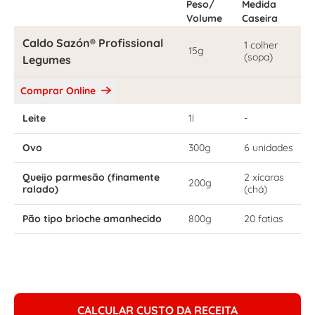
Peso/
Medida
Volume
Caseira
Caldo Sazón® Profissional
1 colher
15g
(sopa)
Legumes
Comprar Online
Leite
1l
-
Ovo
300g
6 unidades
Queijo parmesão (finamente
2 xícaras
200g
ralado)
(chá)
Pão tipo brioche amanhecido
800g
20 fatias
CALCULAR CUSTO DA RECEITA