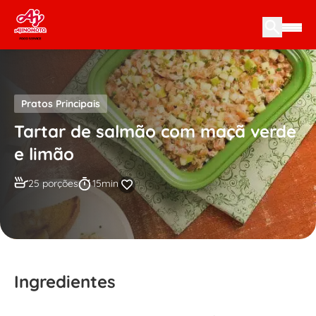
Skip to content
Pratos Principais
Tartar de salmão com maçã verde
e limão
25 porções
15min
Ingredientes