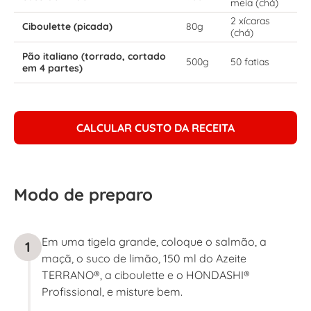
meia (chá)
2 xícaras
Ciboulette (picada)
80g
(chá)
Pão italiano (torrado, cortado
500g
50 fatias
em 4 partes)
CALCULAR CUSTO DA RECEITA
Modo de preparo
Em uma tigela grande, coloque o salmão, a
1
maçã, o suco de limão, 150 ml do Azeite
TERRANO®, a ciboulette e o HONDASHI®
Profissional, e misture bem.