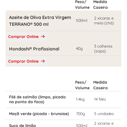
Peso/
Medida
Volume
Caseira
Azeite de Oliva Extra Virgem
2 xícaras e
500ml
meia (chá)
TERRANO® 500 ml
Comprar Online
3 colheres
Hondashi® Profissional
40g
(sopa)
Comprar Online
Peso/
Medida
Volume
Caseira
Filé de salmão (limpo, picado
1.4kg
14 filés
na ponta da faca)
Maçã verde (picada - brunoise)
700g
5 unidades
2 xícaras e
Suco de limão
500ml