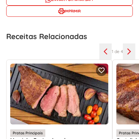
IMPRIMIR
Receitas Relacionadas
1
de 4
Pratos Principais
Pratos Prin