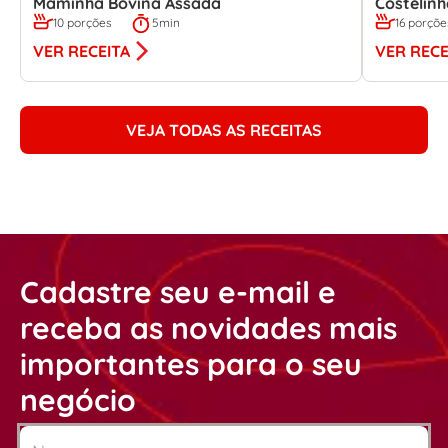
Maminha Bovina Assada
Costelin
10 porções
5min
16 porçõe
VER RECEITA
VER RECE
VEJA TODAS AS RECEITAS
Cadastre seu e-mail e
receba as novidades mais
importantes para o seu
negócio