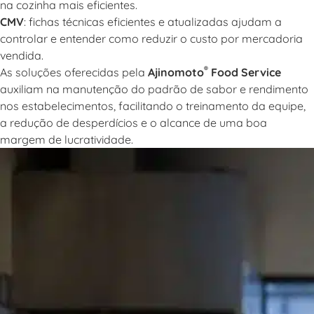
na cozinha mais eficientes.
CMV
: fichas técnicas eficientes e atualizadas ajudam a
controlar e entender
como reduzir o custo por mercadoria
vendida
.
®
As soluções oferecidas pela
Ajinomoto
Food Service
auxiliam na manutenção do padrão de sabor e rendimento
nos estabelecimentos, facilitando o treinamento da equipe,
a redução de desperdícios e o alcance de uma boa
margem de lucratividade.