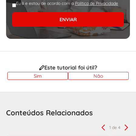
Eu li e estou de acordo com a
Política de Privacidade
ENVIAR
Este tutorial foi útil?
Sim
Não
Conteúdos Relacionados
1
de 4