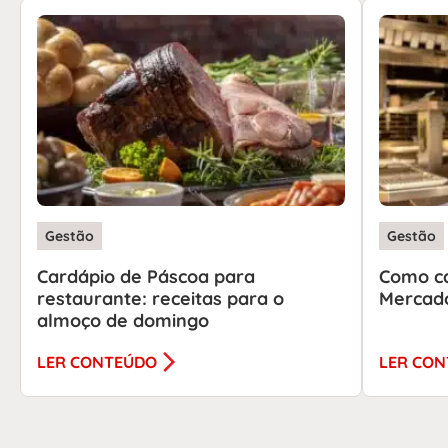
Gestão
Gestão
Cardápio de Páscoa para
Como ca
restaurante: receitas para o
Mercado
almoço de domingo
LER CONTEÚDO
LER CO