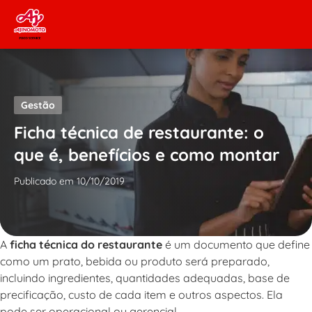
Skip to content
Gestão
Ficha técnica de restaurante: o
que é, benefícios e como montar
Publicado em 10/10/2019
A
ficha técnica do restaurante
é um documento que define
como um prato, bebida ou produto será preparado,
incluindo ingredientes, quantidades adequadas, base de
precificação, custo de cada item e outros aspectos. Ela
pode ser operacional ou gerencial.