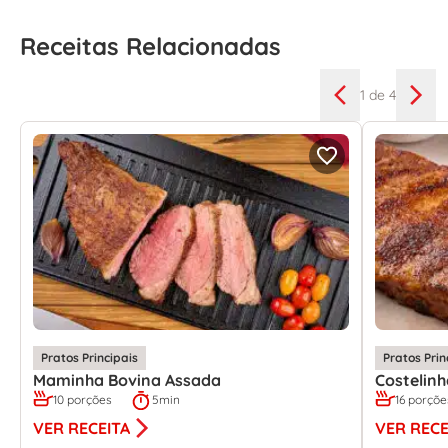
Receitas Relacionadas
1
de 4
Pratos Principais
Pratos Prin
Maminha Bovina Assada
Costelin
10 porções
5min
16 porçõe
VER RECEITA
VER RECE