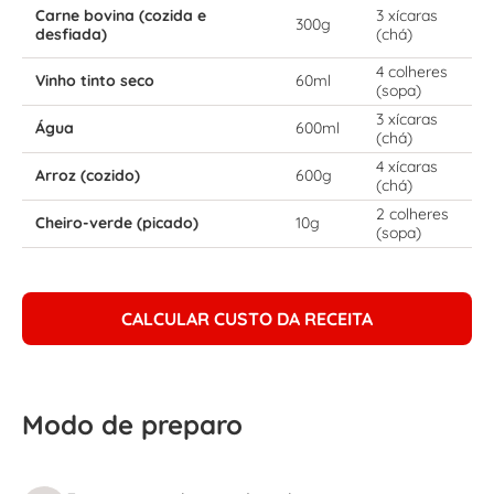
Carne bovina (cozida e
3 xícaras
300g
desfiada)
(chá)
4 colheres
Vinho tinto seco
60ml
(sopa)
3 xícaras
Água
600ml
(chá)
4 xícaras
Arroz (cozido)
600g
(chá)
2 colheres
Cheiro-verde (picado)
10g
(sopa)
CALCULAR CUSTO DA RECEITA
Modo de preparo