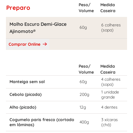
Peso/
Medida
Preparo
Volume
Caseira
Molho Escuro Demi-Glace
6 colheres
60g
(sopa)
Ajinomoto®
Comprar Online
Peso/
Medida
Volume
Caseira
4 colheres
Manteiga sem sal
60g
(sopa)
1 unidade
Cebola (picada)
200g
grande
Alho (picado)
12g
4 dentes
Cogumelo paris fresco (cortado
3 xícaras
400g
em lâminas)
(chá)