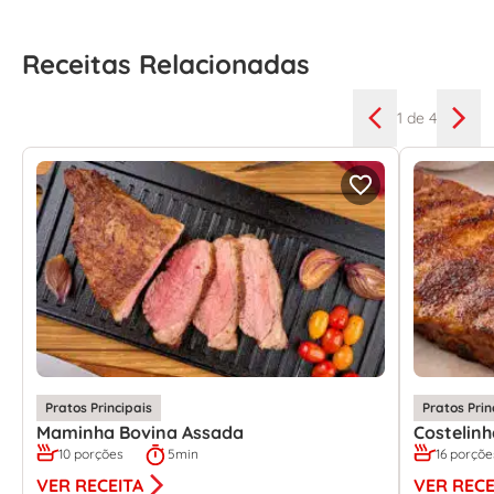
Receitas Relacionadas
1
de 4
Pratos Principais
Pratos Prin
Maminha Bovina Assada
Costelin
10 porções
5min
16 porçõe
VER RECEITA
VER RECE