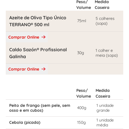
Peso/
Medida
Volume
Caseira
Azeite de Oliva Tipo Único
5 colheres
75ml
(sopa)
TERRANO® 500 ml
Comprar Online
Caldo Sazón® Profissional
1 colher e
30g
meia (sopa)
Galinha
Comprar Online
Peso/
Medida
Volume
Caseira
Peito de frango (sem pele, sem
1 unidade
400g
osso e em cubos)
grande
1 unidade
Cebola (picada)
150g
média