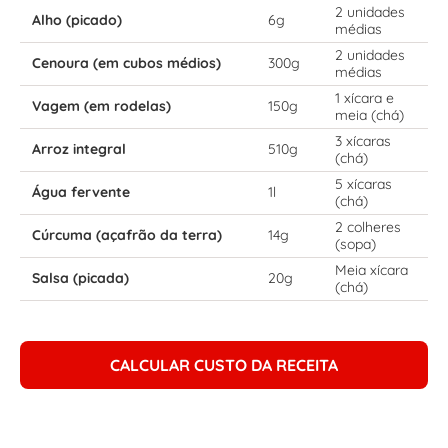
2 unidades
Alho (picado)
6g
médias
2 unidades
Cenoura (em cubos médios)
300g
médias
1 xícara e
Vagem (em rodelas)
150g
meia (chá)
3 xícaras
Arroz integral
510g
(chá)
5 xícaras
Água fervente
1l
(chá)
2 colheres
Cúrcuma (açafrão da terra)
14g
(sopa)
Meia xícara
Salsa (picada)
20g
(chá)
CALCULAR CUSTO DA RECEITA