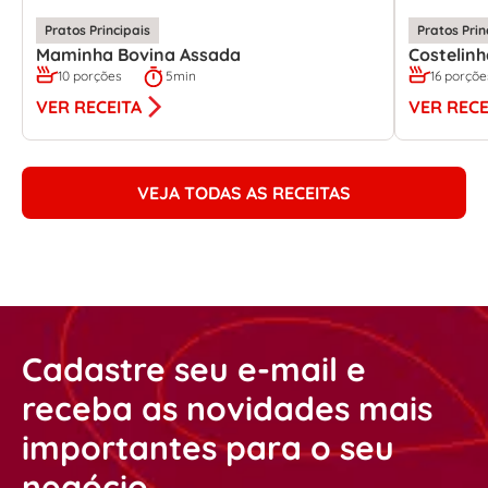
Pratos Principais
Pratos Prin
Maminha Bovina Assada
Costelin
10 porções
5min
16 porçõe
VER RECEITA
VER RECE
VEJA TODAS AS RECEITAS
Cadastre seu e-mail e
receba as novidades mais
importantes para o seu
negócio