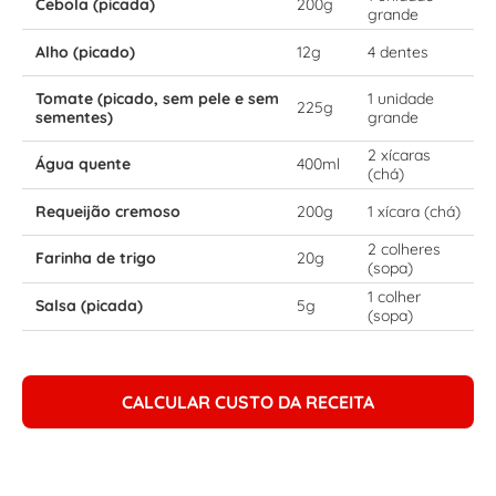
Cebola (picada)
200g
grande
Alho (picado)
12g
4 dentes
Tomate (picado, sem pele e sem
1 unidade
225g
sementes)
grande
2 xícaras
Água quente
400ml
(chá)
Requeijão cremoso
200g
1 xícara (chá)
2 colheres
Farinha de trigo
20g
(sopa)
1 colher
Salsa (picada)
5g
(sopa)
CALCULAR CUSTO DA RECEITA