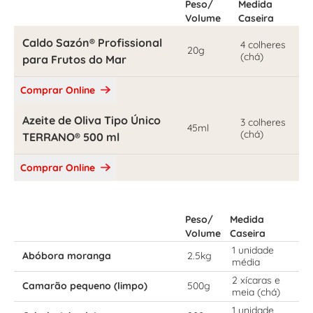
Peso/
Medida
Volume
Caseira
Caldo Sazón® Profissional
4 colheres
20g
(chá)
para Frutos do Mar
Comprar Online
Azeite de Oliva Tipo Único
3 colheres
45ml
(chá)
TERRANO® 500 ml
Comprar Online
Peso/
Medida
Volume
Caseira
1 unidade
Abóbora moranga
2.5kg
média
2 xícaras e
Camarão pequeno (limpo)
500g
meia (chá)
1 unidade