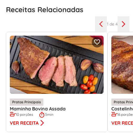
Receitas Relacionadas
1
de 4
Pratos Principais
Pratos Prin
Maminha Bovina Assada
Costelin
10 porções
5min
16 porçõe
VER RECEITA
VER RECE