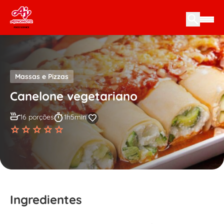
Skip to content
Massas e Pizzas
Canelone vegetariano
16 porções
1h5min
Ingredientes