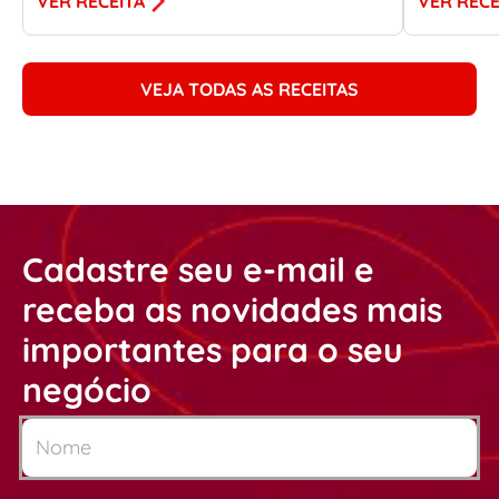
VER RECEITA
VER RECE
VEJA TODAS AS RECEITAS
Cadastre seu e-mail e
receba as novidades mais
importantes para o seu
negócio