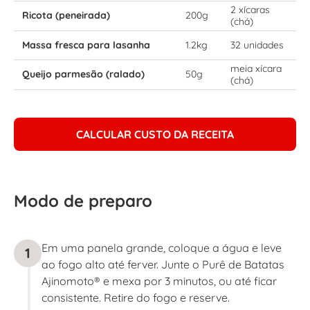
2 xícaras
Ricota (peneirada)
200g
(chá)
Massa fresca para lasanha
1.2kg
32 unidades
meia xícara
Queijo parmesão (ralado)
50g
(chá)
CALCULAR CUSTO DA RECEITA
Modo de preparo
Em uma panela grande, coloque a água e leve
1
ao fogo alto até ferver. Junte o Purê de Batatas
Ajinomoto® e mexa por 3 minutos, ou até ficar
consistente. Retire do fogo e reserve.