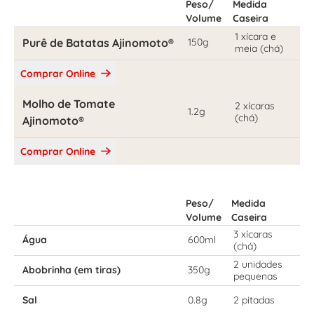
Peso/
Medida
Volume
Caseira
1 xícara e
Purê de Batatas Ajinomoto®
150g
meia (chá)
Comprar Online
Molho de Tomate
2 xícaras
1.2g
(chá)
Ajinomoto®
Comprar Online
Peso/
Medida
Volume
Caseira
3 xícaras
Água
600ml
(chá)
2 unidades
Abobrinha (em tiras)
350g
pequenas
Sal
0.8g
2 pitadas