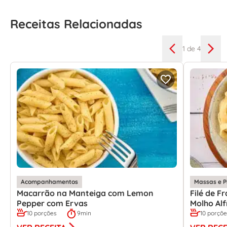
Receitas Relacionadas
1
de 4
Acompanhamentos
Massas e P
Macarrão na Manteiga com Lemon
Filé de 
Pepper com Ervas
Molho Al
10 porções
9min
10 porçõ