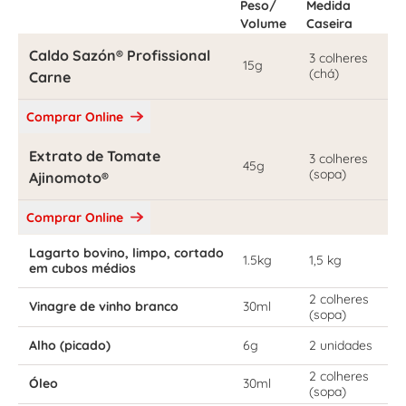
Peso/
Medida
Volume
Caseira
Caldo Sazón® Profissional
3 colheres
15g
(chá)
Carne
Comprar Online
Extrato de Tomate
3 colheres
45g
(sopa)
Ajinomoto®
Comprar Online
Lagarto bovino, limpo, cortado
1.5kg
1,5 kg
em cubos médios
2 colheres
Vinagre de vinho branco
30ml
(sopa)
Alho (picado)
6g
2 unidades
2 colheres
Óleo
30ml
(sopa)