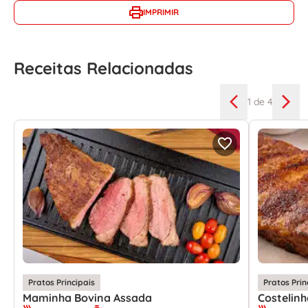
IMPRIMIR
Receitas Relacionadas
1
de 4
Pratos Principais
Pratos Prin
Maminha Bovina Assada
Costelin