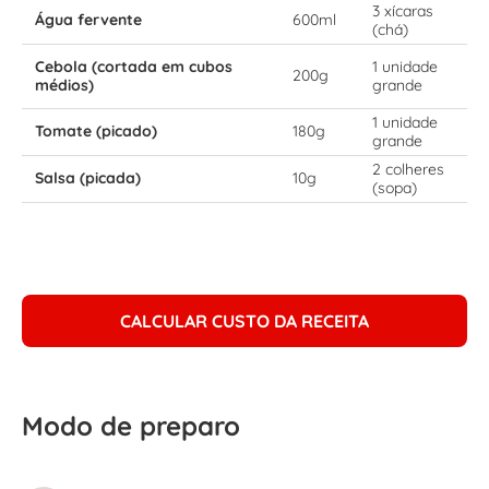
3 xícaras
Água fervente
600ml
(chá)
Cebola (cortada em cubos
1 unidade
200g
médios)
grande
1 unidade
Tomate (picado)
180g
grande
2 colheres
Salsa (picada)
10g
(sopa)
CALCULAR CUSTO DA RECEITA
Modo de preparo