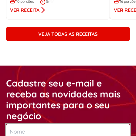
10 porções
5min
16 porçõe
VER RECEITA
VER RECE
VEJA TODAS AS RECEITAS
Cadastre seu e-mail e
receba as novidades mais
importantes para o seu
negócio