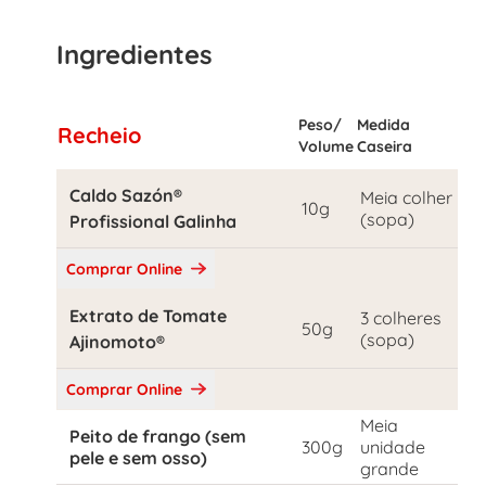
Ingredientes
Peso/
Medida
Recheio
Volume
Caseira
Caldo Sazón®
Meia colher
10g
(sopa)
Profissional Galinha
Comprar Online
Extrato de Tomate
3 colheres
50g
(sopa)
Ajinomoto®
Comprar Online
Meia
Peito de frango (sem
300g
unidade
pele e sem osso)
grande