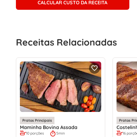
CALCULAR CUSTO DA RECEITA
Receitas Relacionadas
Pratos Principais
Pratos Pri
Maminha Bovina Assada
Costelin
10 porções
5min
16 porçõ