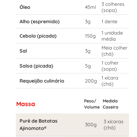
3 colheres
Óleo
45ml
(sopa)
Alho (espremido)
3g
1 dente
1 unidade
Cebola (picada)
150g
média
Meia colher
Sal
3g
(chá)
1 colher
Salsa (picada)
5g
(sopa)
1 xícara
Requeijão culinário
200g
(chá)
Peso/
Medida
Massa
Volume
Caseira
Purê de Batatas
3 xícaras
300g
(chá)
Ajinomoto®