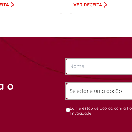
EITA
VER RECEITA
a o
Eu li e estou de acordo com a
Po
Privacidade