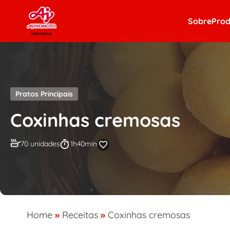
Skip to content
Sobre
Prod
Pratos Principais
Coxinhas cremosas
70 unidades
1h40min
Home
»
Receitas
»
Coxinhas cremosas