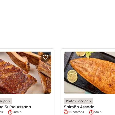
ncipais
Pratos Principais
ha Suína Assada
Salmão Assado
es
10min
14 porções
5min