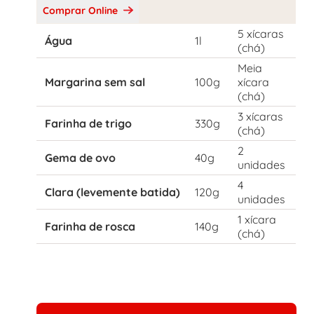
Comprar Online
5 xícaras
Água
1l
(chá)
Meia
Margarina sem sal
100g
xícara
(chá)
3 xícaras
Farinha de trigo
330g
(chá)
2
Gema de ovo
40g
unidades
4
Clara (levemente batida)
120g
unidades
1 xícara
Farinha de rosca
140g
(chá)